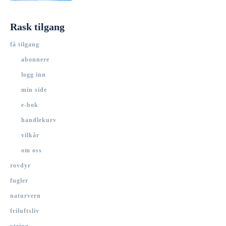
Rask tilgang
få tilgang
abonnere
logg inn
min side
e-bok
handlekurv
vilkår
om oss
rovdyr
fugler
naturvern
friluftsliv
ytring