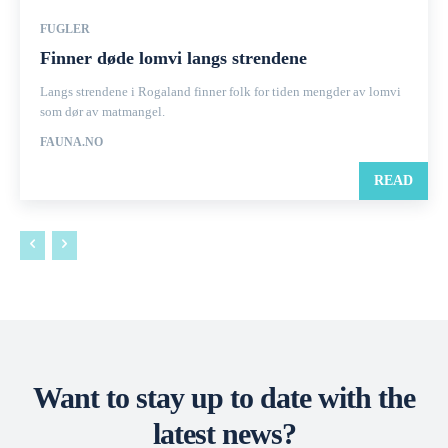
FUGLER
Finner døde lomvi langs strendene
Langs strendene i Rogaland finner folk for tiden mengder av lomvi
som dør av matmangel.
FAUNA.NO
READ
Want to stay up to date with the
latest news?