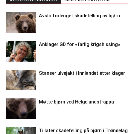
Avslo forlenget skadefelling av bjørn
Anklager GD for «farlig krigshissing»
Stanser ulvejakt i Innlandet etter klager
Møtte bjørn ved Helgelandstrappa
Tillater skadefelling på bjørn i Trøndelag