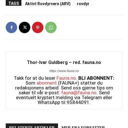
TAGS
Aktivt Rovdyrvern (ARV)
rovdyr
Thor-Ivar Guldberg – red. fauna.no
https://www.fauna.no
Takk for at du leser
Fauna.no
.
BLI ABONNENT:
Som
abonnent
(FAUNA+) støtter du
redaksjonens arbeid. Send oss gjerne tips om
saker til vår e-post:
fauna@fauna.no
. Send
eventuelt kryptert melding via Telegram eller
WhatsApp til 95844091.
RELATERTE ARTIKLER
MER FRA FORFATTER