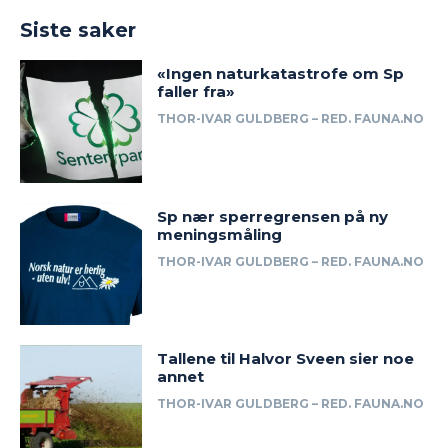
Siste saker
«Ingen naturkatastrofe om Sp
faller fra»
THOR-IVAR GULDBERG – RED. FAUNA.NO
Sp nær sperregrensen på ny
meningsmåling
THOR-IVAR GULDBERG – RED. FAUNA.NO
Tallene til Halvor Sveen sier noe
annet
THOR-IVAR GULDBERG – RED. FAUNA.NO