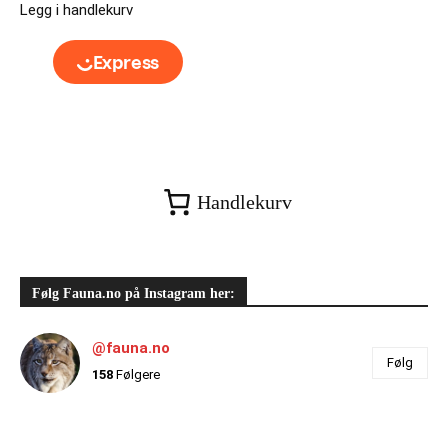
Legg i handlekurv
Handlekurv
Følg Fauna.no på Instagram her:
@fauna.no
Følg
158
Følgere