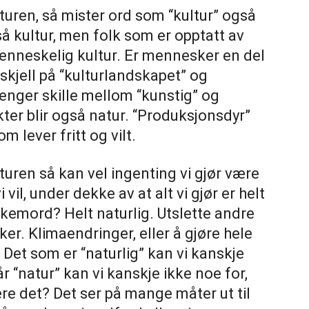
turen, så mister ord som “kultur” også
å kultur, men folk som er opptatt av
enneskelig kultur. Er mennesker en del
rskjell på “kulturlandskapet” og
lenger skille mellom “kunstig” og
ter blir også natur. “Produksjonsdyr”
m lever fritt og vilt.
uren så kan vel ingenting vi gjør være
 vil, under dekke av at alt vi gjør er helt
olkemord? Helt naturlig. Utslette andre
er. Klimaendringer, eller å gjøre hele
 Det som er “naturlig” kan vi kanskje
r “natur” kan vi kanskje ikke noe for,
ere det? Det ser på mange måter ut til