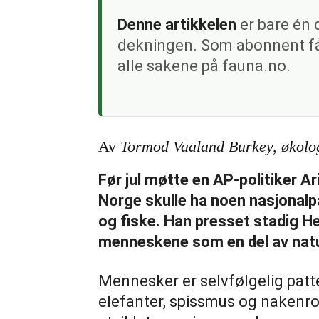
Denne artikkelen
er bare én 
dekningen. Som abonnent får
alle sakene på fauna.no.
Av
Tormod Vaaland Burkey, økolog
Før jul møtte en AP-politiker Ar
Norge skulle ha noen nasjonalpar
og fiske. Han presset stadig H
menneskene som en del av natur
Mennesker er selvfølgelig patt
elefanter, spissmus og nakenrot