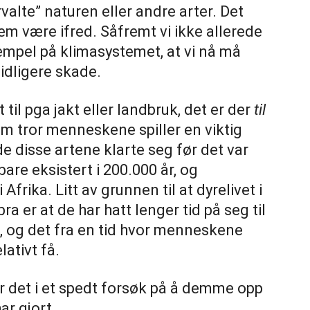
valte” naturen eller andre arter. Det
dem være ifred. Såfremt vi ikke allerede
sempel på klimasystemet, at vi nå må
tidligere skade.
 til pga jakt eller landbruk, det er der
til
m tror menneskene spiller en viktig
 de disse artene klarte seg før det var
bare eksistert i 200.000 år, og
frika. Litt av grunnen til at dyrelivet i
bra er at de har hatt lenger tid på seg til
n, og det fra en tid hvor menneskene
ativt få.
r det i et spedt forsøk på å demme opp
ar gjort.