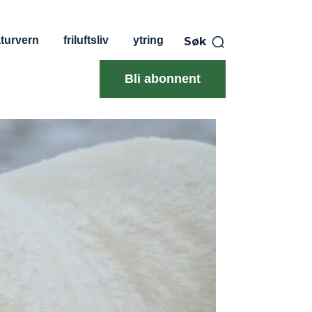
turvern
friluftsliv
ytring
Søk
Bli abonnent