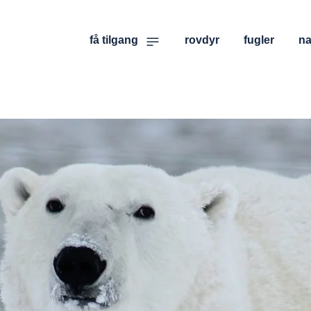
få tilgang
rovdyr
fugler
na