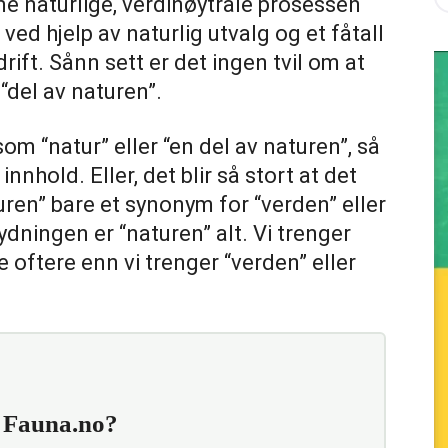
 naturlige, verdinøytrale prosessen
ved hjelp av naturlig utvalg og et fåtall
ift. Sånn sett er det ingen tvil om at
“del av naturen”.
m “natur” eller “en del av naturen”, så
innhold. Eller, det blir så stort at det
turen” bare et synonym for “verden” eller
tydningen er “naturen” alt. Vi trenger
e oftere enn vi trenger “verden” eller
e Fauna.no?