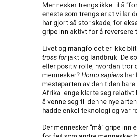
Mennesker trengs ikke til å “for
eneste som trengs er at vi lar 
har gjort så stor skade, for ek
gripe inn aktivt for å reversere 
Livet og mangfoldet er ikke blitt
tross for
jakt og landbruk. De so
eller positiv rolle, hvordan tror
mennesker?
Homo sapiens
har 
mesteparten av den tiden bare i A
Afrika lenge klarte seg relativt 
å venne seg til denne nye arte
hadde enkel teknologi og var rel
Der mennesker “må” gripe inn e
for feil som andre mennesker h