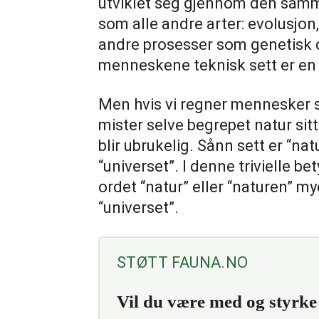
utviklet seg gjennom den samme
som alle andre arter: evolusjon, 
andre prosesser som genetisk dr
menneskene teknisk sett er en 
Men hvis vi regner mennesker so
mister selve begrepet natur sitt 
blir ubrukelig. Sånn sett er “na
“universet”. I denne trivielle be
ordet “natur” eller “naturen” my
“universet”.
STØTT FAUNA.NO
Vil du være med og styrk