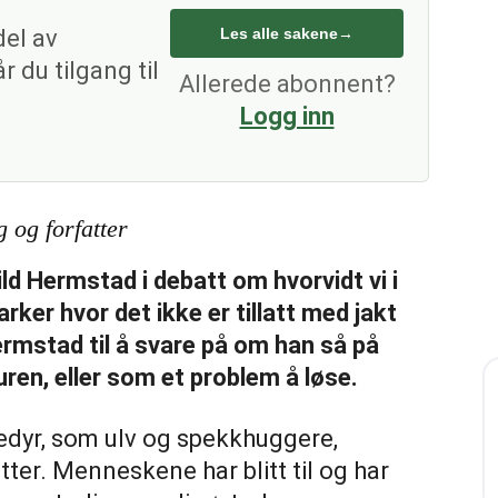
del av
Les alle sakene
→
 du tilgang til
Allerede abonnent?
Logg inn
 og forfatter
ild Hermstad i debatt om hvorvidt vi i
ker hvor det ikke er tillatt med jakt
ermstad til å svare på om han så på
en, eller som et problem å løse.
edyr, som ulv og spekkhuggere,
ter. Menneskene har blitt til og har