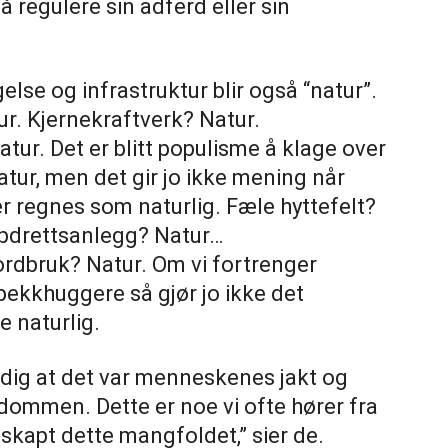
regulere sin adferd eller sin
se og infrastruktur blir også “natur”.
r. Kjernekraftverk? Natur.
atur. Det er blitt populisme å klage over
tur, men det gir jo ikke mening når
r regnes som naturlig. Fæle hyttefelt?
Oppdrettsanlegg? Natur…
ordbruk? Natur. Om vi fortrenger
spekkhuggere så gjør jo ikke det
re naturlig.
adig at det var menneskenes jakt og
dommen. Dette er noe vi ofte hører fra
 skapt dette mangfoldet,” sier de.