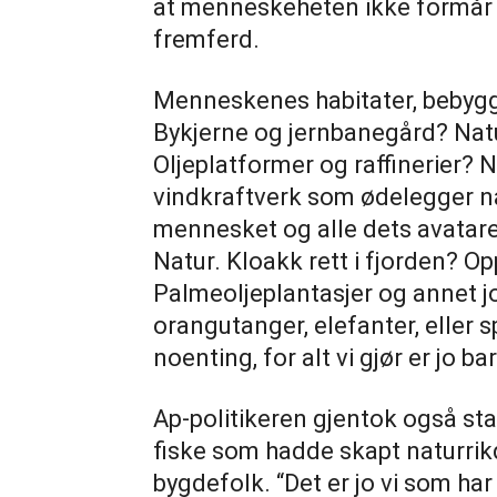
at menneskeheten ikke formår å 
fremferd.
Menneskenes habitater, bebyggel
Bykjerne og jernbanegård? Natu
Oljeplatformer og raffinerier? N
vindkraftverk som ødelegger na
mennesket og alle dets avatare
Natur. Kloakk rett i fjorden? 
Palmeoljeplantasjer og annet j
orangutanger, elefanter, eller 
noenting, for alt vi gjør er jo ba
Ap-politikeren gjentok også st
fiske som hadde skapt naturrik
bygdefolk. “Det er jo vi som har