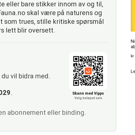
 eller bare stikker innom av og til,
 Fauna.no skal være på naturens og
t som trues, stille kritiske spørsmål
s lett blir oversett.
Ni
a
kr
Le
du vil bidra med.
029
.
Skann med Vipps
Velg beløpet selv
gen abonnement eller binding.