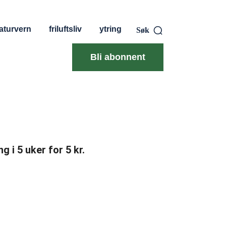
aturvern
friluftsliv
ytring
Søk
Bli abonnent
g i 5 uker for 5 kr.