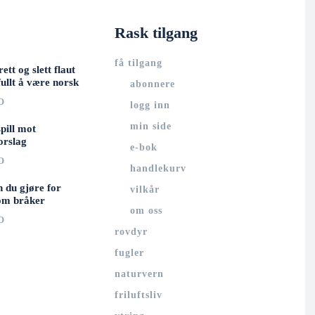
Rask tilgang
få tilgang
rett og slett flaut
ullt å være norsk
abonnere
O
logg inn
min side
spill mot
orslag
e-bok
O
handlekurv
n du gjøre for
vilkår
om bråker
om oss
O
rovdyr
fugler
naturvern
friluftsliv