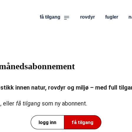
få tilgang
rovdyr
fugler
n
er månedsabonnement
ikk innen natur, rovdyr og miljø – med full tilgan
, eller
få tilgang
som ny abonnent.
logg inn
få tilgang