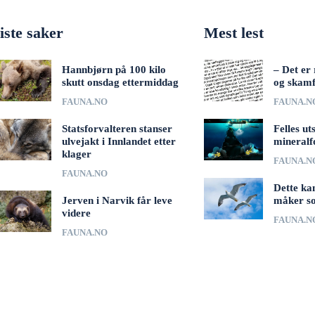
iste saker
Mest lest
Hannbjørn på 100 kilo
– Det er 
skutt onsdag ettermiddag
og skamf
FAUNA.NO
FAUNA.N
Statsforvalteren stanser
Felles ut
ulvejakt i Innlandet etter
mineralf
klager
FAUNA.N
FAUNA.NO
Dette ka
Jerven i Narvik får leve
måker s
videre
FAUNA.N
FAUNA.NO