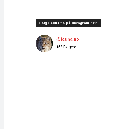
Følg Fauna.no på Instagram her:
@fauna.no
158
Følgere