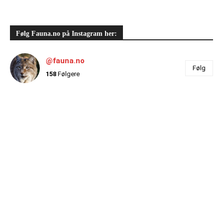
Følg Fauna.no på Instagram her:
@fauna.no
Følg
158
Følgere