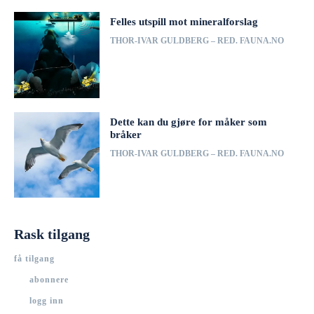
Felles utspill mot mineralforslag
THOR-IVAR GULDBERG – RED. FAUNA.NO
Dette kan du gjøre for måker som
bråker
THOR-IVAR GULDBERG – RED. FAUNA.NO
Rask tilgang
få tilgang
abonnere
logg inn