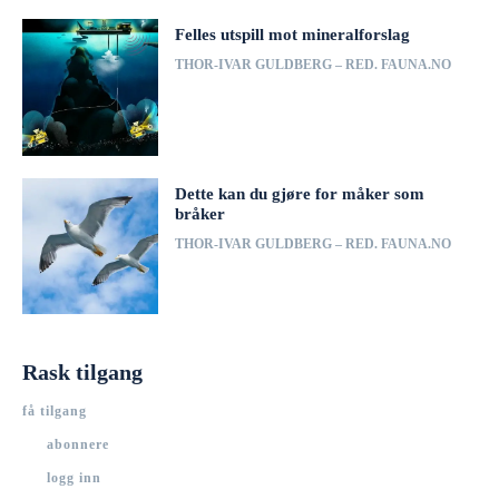
Felles utspill mot mineralforslag
THOR-IVAR GULDBERG – RED. FAUNA.NO
Dette kan du gjøre for måker som
bråker
THOR-IVAR GULDBERG – RED. FAUNA.NO
Rask tilgang
få tilgang
abonnere
logg inn