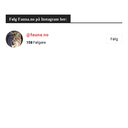
Følg Fauna.no på Instagram her:
@fauna.no
Følg
158
Følgere