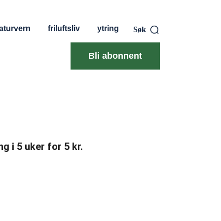
aturvern
friluftsliv
ytring
Søk
Bli abonnent
g i 5 uker for 5 kr.