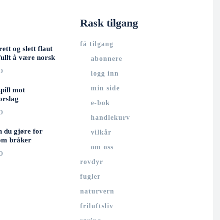
Rask tilgang
få tilgang
rett og slett flaut
ullt å være norsk
abonnere
O
logg inn
min side
spill mot
orslag
e-bok
O
handlekurv
n du gjøre for
vilkår
om bråker
om oss
O
rovdyr
fugler
naturvern
friluftsliv