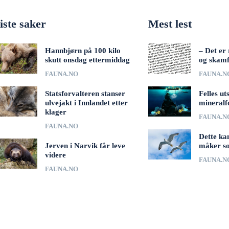
iste saker
Mest lest
Hannbjørn på 100 kilo
– Det er 
skutt onsdag ettermiddag
og skamf
FAUNA.NO
FAUNA.N
Statsforvalteren stanser
Felles ut
ulvejakt i Innlandet etter
mineralf
klager
FAUNA.N
FAUNA.NO
Dette ka
Jerven i Narvik får leve
måker s
videre
FAUNA.N
FAUNA.NO