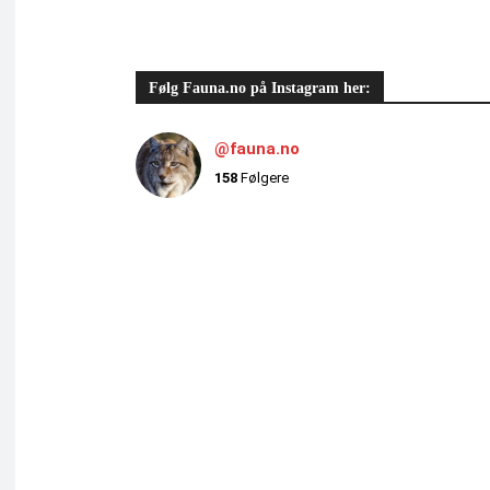
Følg Fauna.no på Instagram her:
@fauna.no
158
Følgere