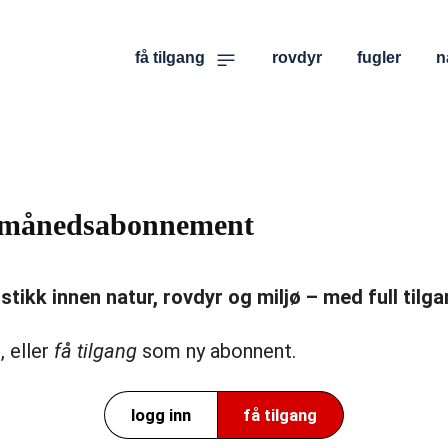
få tilgang
rovdyr
fugler
n
er månedsabonnement
ikk innen natur, rovdyr og miljø – med full tilgan
, eller
få tilgang
som ny abonnent.
logg inn
få tilgang