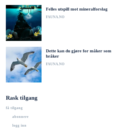
Felles utspill mot mineralforslag
FAUNA.NO
Dette kan du gjøre for måker som
bråker
FAUNA.NO
Rask tilgang
få tilgang
abonnere
logg inn