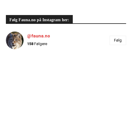
Følg Fauna.no på Instagram her:
@fauna.no
Følg
158
Følgere