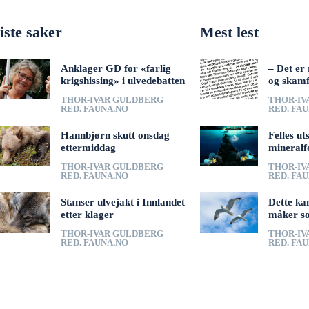
iste saker
Mest lest
Anklager GD for «farlig
– Det er 
krigshissing» i ulvedebatten
og skamf
THOR-IVAR GULDBERG –
THOR-IV
RED. FAUNA.NO
RED. FA
Hannbjørn skutt onsdag
Felles ut
ettermiddag
mineralf
THOR-IVAR GULDBERG –
THOR-IV
RED. FAUNA.NO
RED. FA
Stanser ulvejakt i Innlandet
Dette ka
etter klager
måker s
THOR-IVAR GULDBERG –
THOR-IV
RED. FAUNA.NO
RED. FA