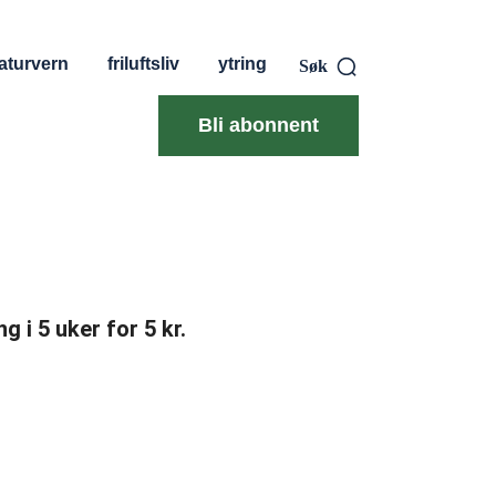
aturvern
friluftsliv
ytring
Søk
Bli abonnent
g i 5 uker for 5 kr.