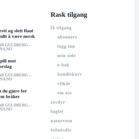
Rask tilgang
få tilgang
rett og slett flaut
ullt å være norsk
abonnere
AR GULDBERG –
logg inn
UNA.NO
min side
spill mot
e-bok
orslag
handlekurv
AR GULDBERG –
UNA.NO
vilkår
n du gjøre for
om oss
om bråker
rovdyr
AR GULDBERG –
UNA.NO
fugler
naturvern
friluftsliv