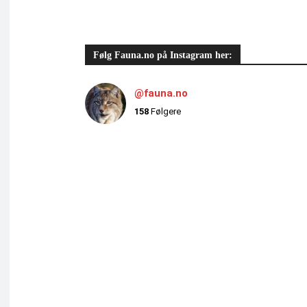
Følg Fauna.no på Instagram her:
@fauna.no
158
Følgere