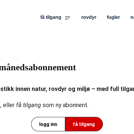
få tilgang
rovdyr
fugler
n
er månedsabonnement
ikk innen natur, rovdyr og miljø – med full tilgan
, eller
få tilgang
som ny abonnent.
logg inn
få tilgang