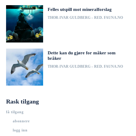
Felles utspill mot mineralforslag
THOR-IVAR GULDBERG – RED. FAUNA.NO
Dette kan du gjøre for måker som
bråker
THOR-IVAR GULDBERG – RED. FAUNA.NO
Rask tilgang
få tilgang
abonnere
logg inn