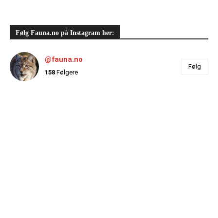
Følg Fauna.no på Instagram her:
@fauna.no
Følg
158
Følgere