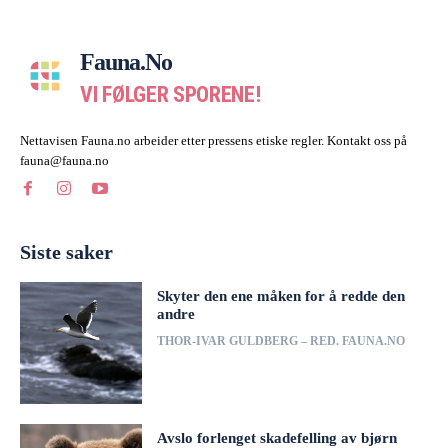
Fauna.no
VI FØLGER SPORENE!
Nettavisen Fauna.no arbeider etter pressens etiske regler. Kontakt oss på
fauna@fauna.no
Siste saker
Skyter den ene måken for å redde den
andre
THOR-IVAR GULDBERG – RED. FAUNA.NO
Avslo forlenget skadefelling av bjørn