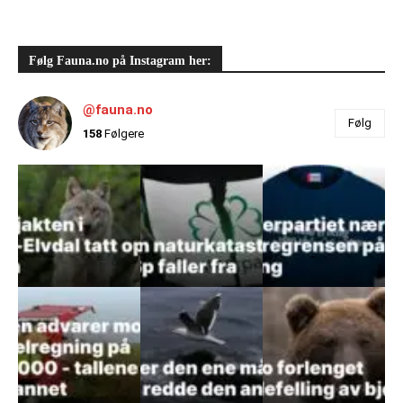
Følg Fauna.no på Instagram her:
@fauna.no
Følg
158
Følgere