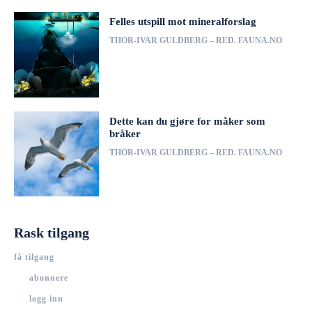
Felles utspill mot mineralforslag
THOR-IVAR GULDBERG – RED. FAUNA.NO
Dette kan du gjøre for måker som
bråker
THOR-IVAR GULDBERG – RED. FAUNA.NO
Rask tilgang
få tilgang
abonnere
logg inn