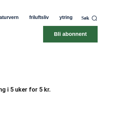
aturvern
friluftsliv
ytring
Søk
Bli abonnent
g i 5 uker for 5 kr.