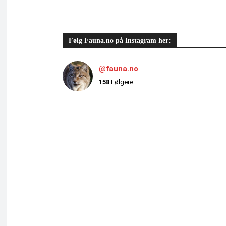
Følg Fauna.no på Instagram her:
@fauna.no
158
Følgere