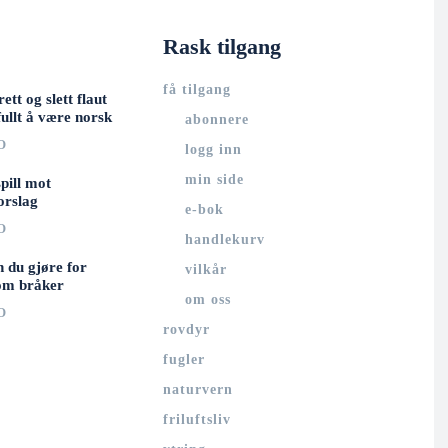
Rask tilgang
få tilgang
rett og slett flaut
ullt å være norsk
abonnere
O
logg inn
min side
spill mot
orslag
e-bok
O
handlekurv
n du gjøre for
vilkår
om bråker
om oss
O
rovdyr
fugler
naturvern
friluftsliv