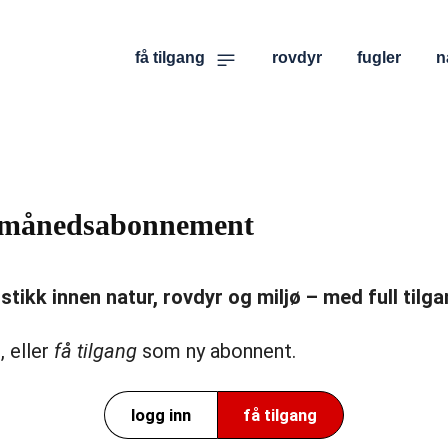
få tilgang
rovdyr
fugler
n
er månedsabonnement
ikk innen natur, rovdyr og miljø – med full tilgan
, eller
få tilgang
som ny abonnent.
logg inn
få tilgang