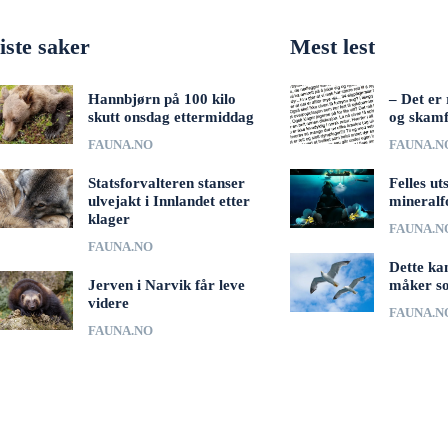
iste saker
Mest lest
Hannbjørn på 100 kilo
– Det er 
skutt onsdag ettermiddag
og skamf
FAUNA.NO
FAUNA.N
Statsforvalteren stanser
Felles ut
ulvejakt i Innlandet etter
mineralf
klager
FAUNA.N
FAUNA.NO
Dette ka
Jerven i Narvik får leve
måker s
videre
FAUNA.N
FAUNA.NO