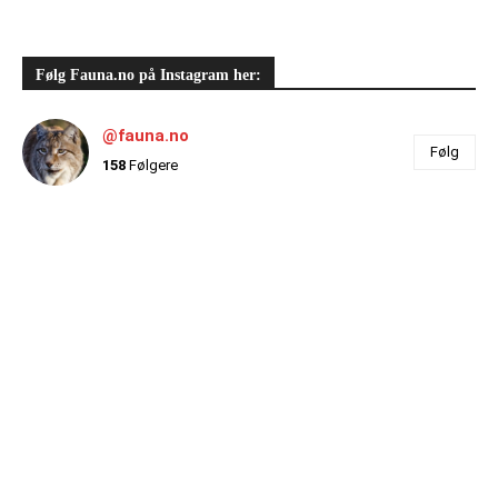
Følg Fauna.no på Instagram her:
@fauna.no
Følg
158
Følgere