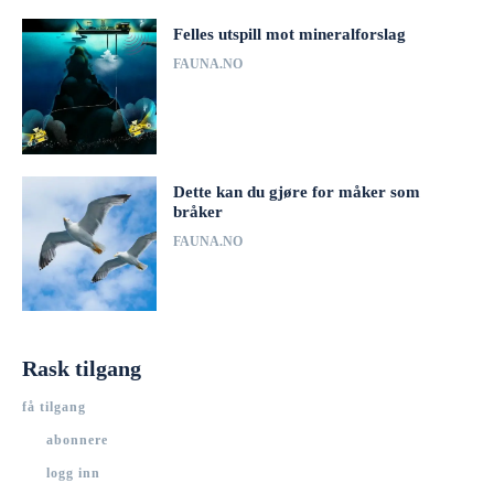
Felles utspill mot mineralforslag
FAUNA.NO
Dette kan du gjøre for måker som
bråker
FAUNA.NO
Rask tilgang
få tilgang
abonnere
logg inn