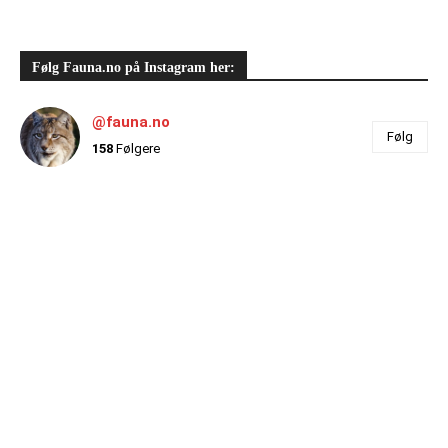
Følg Fauna.no på Instagram her:
@fauna.no
Følg
158
Følgere