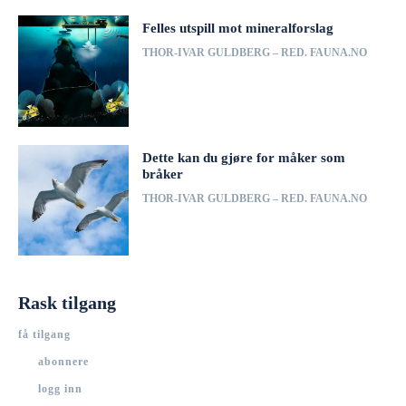
Felles utspill mot mineralforslag
THOR-IVAR GULDBERG – RED. FAUNA.NO
Dette kan du gjøre for måker som
bråker
THOR-IVAR GULDBERG – RED. FAUNA.NO
Rask tilgang
få tilgang
abonnere
logg inn