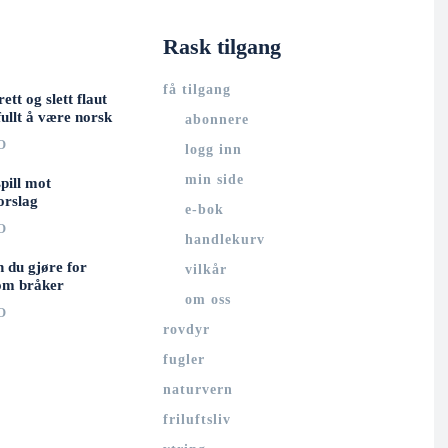
Rask tilgang
få tilgang
rett og slett flaut
ullt å være norsk
abonnere
O
logg inn
min side
spill mot
orslag
e-bok
O
handlekurv
n du gjøre for
vilkår
om bråker
om oss
O
rovdyr
fugler
naturvern
friluftsliv