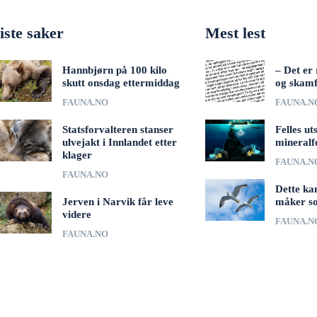
iste saker
Mest lest
Hannbjørn på 100 kilo
– Det er 
skutt onsdag ettermiddag
og skamf
FAUNA.NO
FAUNA.N
Statsforvalteren stanser
Felles ut
ulvejakt i Innlandet etter
mineralf
klager
FAUNA.N
FAUNA.NO
Dette ka
Jerven i Narvik får leve
måker s
videre
FAUNA.N
FAUNA.NO