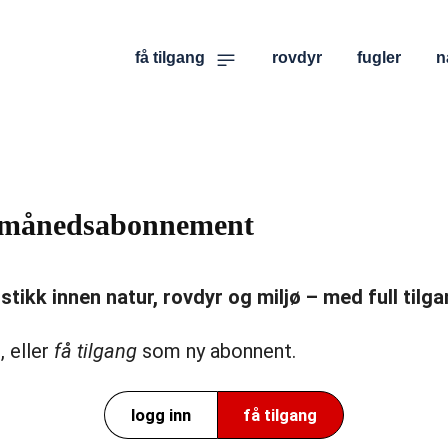
få tilgang
rovdyr
fugler
n
er månedsabonnement
ikk innen natur, rovdyr og miljø – med full tilgan
, eller
få tilgang
som ny abonnent.
logg inn
få tilgang