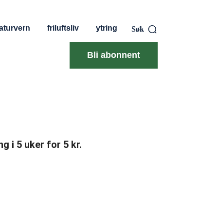
aturvern
friluftsliv
ytring
Søk
Bli abonnent
g i 5 uker for 5 kr.