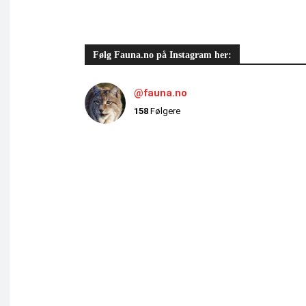
Følg Fauna.no på Instagram her:
@fauna.no
158
Følgere