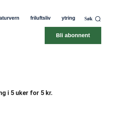
aturvern
friluftsliv
ytring
Søk
Bli abonnent
g i 5 uker for 5 kr.