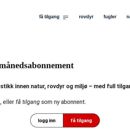
få tilgang
rovdyr
fugler
n
er månedsabonnement
ikk innen natur, rovdyr og miljø – med full tilgan
, eller
få tilgang
som ny abonnent.
logg inn
få tilgang