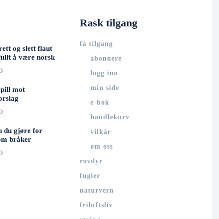
Rask tilgang
få tilgang
rett og slett flaut
ullt å være norsk
abonnere
O
logg inn
min side
spill mot
orslag
e-bok
O
handlekurv
n du gjøre for
vilkår
om bråker
om oss
O
rovdyr
fugler
naturvern
friluftsliv