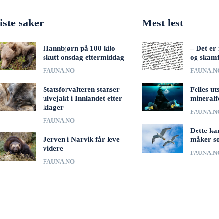
iste saker
Mest lest
Hannbjørn på 100 kilo
– Det er 
skutt onsdag ettermiddag
og skamf
FAUNA.NO
FAUNA.N
Statsforvalteren stanser
Felles ut
ulvejakt i Innlandet etter
mineralf
klager
FAUNA.N
FAUNA.NO
Dette ka
Jerven i Narvik får leve
måker s
videre
FAUNA.N
FAUNA.NO