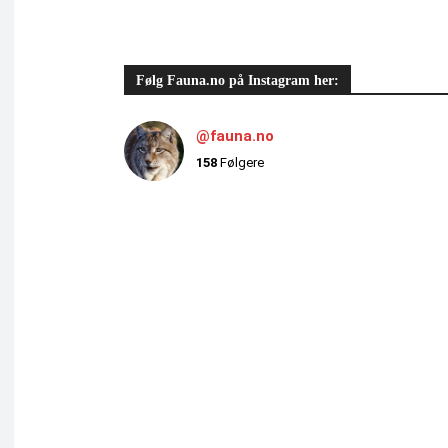
Følg Fauna.no på Instagram her:
@fauna.no
158
Følgere