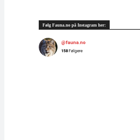
Følg Fauna.no på Instagram her:
@fauna.no
158
Følgere