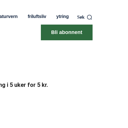
aturvern
friluftsliv
ytring
Søk
Bli abonnent
g i 5 uker for 5 kr.