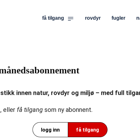
få tilgang
rovdyr
fugler
n
er månedsabonnement
ikk innen natur, rovdyr og miljø – med full tilgan
, eller
få tilgang
som ny abonnent.
logg inn
få tilgang