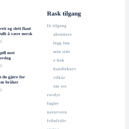
Rask tilgang
få tilgang
rett og slett flaut
ullt å være norsk
abonnere
O
logg inn
min side
spill mot
orslag
e-bok
O
handlekurv
n du gjøre for
vilkår
om bråker
om oss
O
rovdyr
fugler
naturvern
friluftsliv