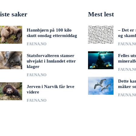
iste saker
Mest lest
Hannbjørn på 100 kilo
– Det er 
skutt onsdag ettermiddag
og skamf
FAUNA.NO
FAUNA.N
Statsforvalteren stanser
Felles ut
ulvejakt i Innlandet etter
mineralf
klager
FAUNA.N
FAUNA.NO
Dette ka
Jerven i Narvik får leve
måker s
videre
FAUNA.N
FAUNA.NO