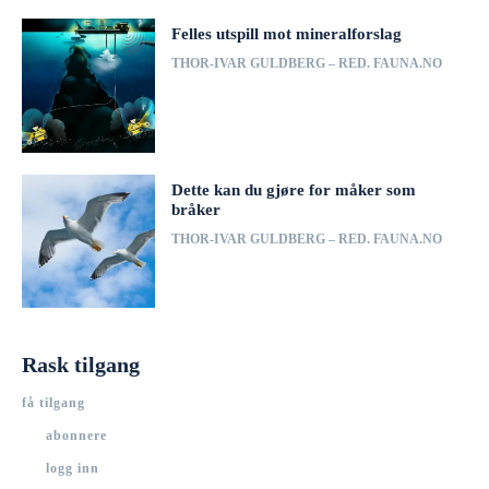
Felles utspill mot mineralforslag
THOR-IVAR GULDBERG – RED. FAUNA.NO
Dette kan du gjøre for måker som
bråker
THOR-IVAR GULDBERG – RED. FAUNA.NO
Rask tilgang
få tilgang
abonnere
logg inn