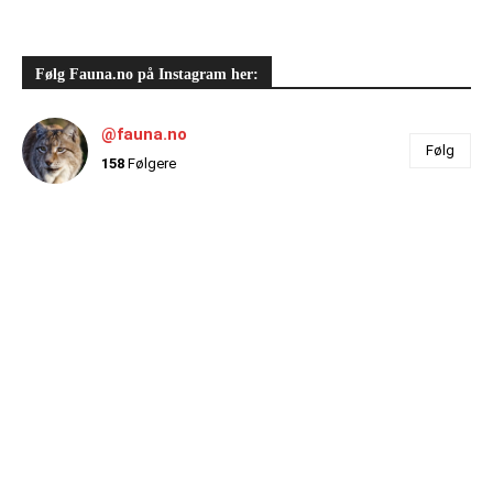
Følg Fauna.no på Instagram her:
@fauna.no
Følg
158
Følgere