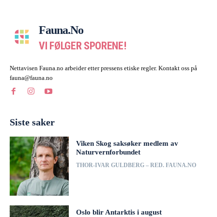
Fauna.no
VI FØLGER SPORENE!
Nettavisen Fauna.no arbeider etter pressens etiske regler. Kontakt oss på
fauna@fauna.no
Siste saker
Viken Skog saksøker medlem av
Naturvernforbundet
THOR-IVAR GULDBERG – RED. FAUNA.NO
Oslo blir Antarktis i august