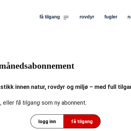
få tilgang
rovdyr
fugler
n
er månedsabonnement
ikk innen natur, rovdyr og miljø – med full tilgan
, eller
få tilgang
som ny abonnent.
logg inn
få tilgang