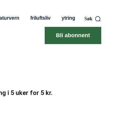
aturvern
friluftsliv
ytring
Søk
Bli abonnent
g i 5 uker for 5 kr.