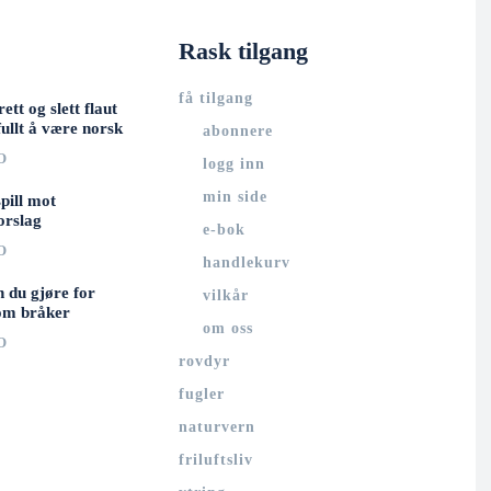
Rask tilgang
få tilgang
rett og slett flaut
ullt å være norsk
abonnere
O
logg inn
min side
spill mot
orslag
e-bok
O
handlekurv
n du gjøre for
vilkår
om bråker
om oss
O
rovdyr
fugler
naturvern
friluftsliv