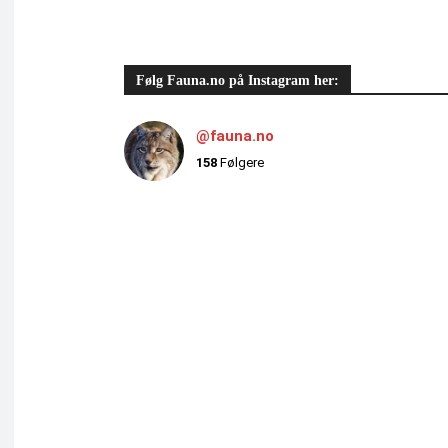
Følg Fauna.no på Instagram her:
@fauna.no
158
Følgere