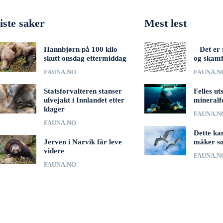
iste saker
Mest lest
Hannbjørn på 100 kilo
– Det er 
skutt onsdag ettermiddag
og skamf
FAUNA.NO
FAUNA.N
Statsforvalteren stanser
Felles ut
ulvejakt i Innlandet etter
mineralf
klager
FAUNA.N
FAUNA.NO
Dette ka
Jerven i Narvik får leve
måker s
videre
FAUNA.N
FAUNA.NO