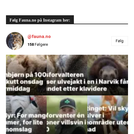
Følg Fauna.no på Instagram her:
@fauna.no
Følg
158
Følgere