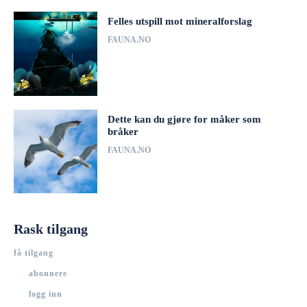
Felles utspill mot mineralforslag
FAUNA.NO
Dette kan du gjøre for måker som
bråker
FAUNA.NO
Rask tilgang
få tilgang
abonnere
logg inn