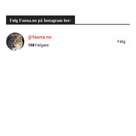
Følg Fauna.no på Instagram her:
@fauna.no
Følg
158
Følgere