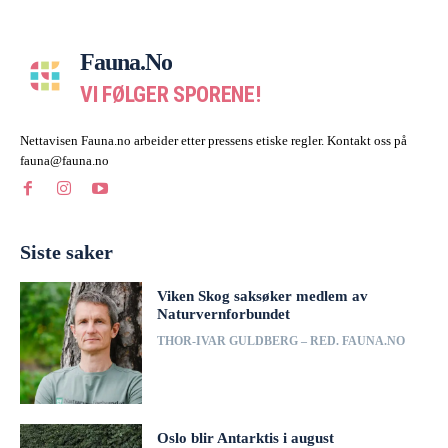
Fauna.no
VI FØLGER SPORENE!
Nettavisen Fauna.no arbeider etter pressens etiske regler. Kontakt oss på
fauna@fauna.no
Siste saker
Viken Skog saksøker medlem av
Naturvernforbundet
THOR-IVAR GULDBERG – RED. FAUNA.NO
Oslo blir Antarktis i august