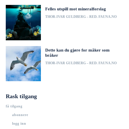
Felles utspill mot mineralforslag
THOR-IVAR GULDBERG – RED. FAUNA.NO
Dette kan du gjøre for måker som
bråker
THOR-IVAR GULDBERG – RED. FAUNA.NO
Rask tilgang
få tilgang
abonnere
logg inn