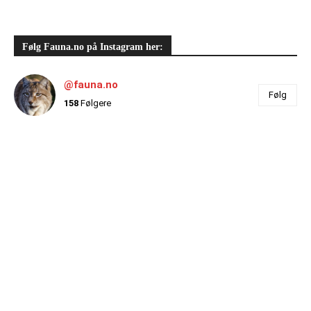
Følg Fauna.no på Instagram her:
@fauna.no
Følg
158
Følgere