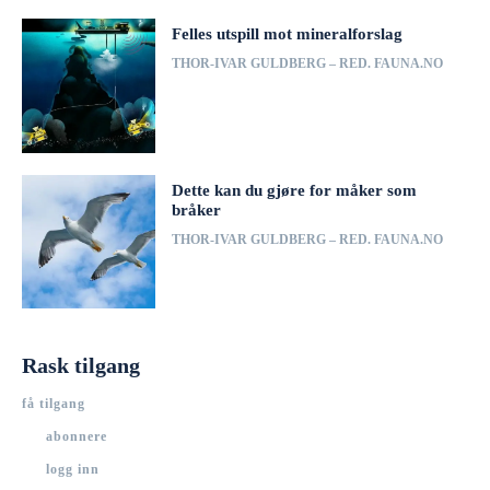
Felles utspill mot mineralforslag
THOR-IVAR GULDBERG – RED. FAUNA.NO
Dette kan du gjøre for måker som
bråker
THOR-IVAR GULDBERG – RED. FAUNA.NO
Rask tilgang
få tilgang
abonnere
logg inn