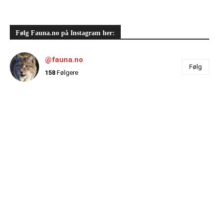
Følg Fauna.no på Instagram her:
@fauna.no
Følg
158
Følgere