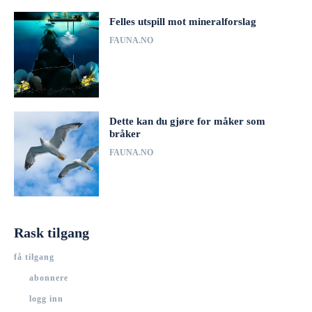
Felles utspill mot mineralforslag
FAUNA.NO
Dette kan du gjøre for måker som
bråker
FAUNA.NO
Rask tilgang
få tilgang
abonnere
logg inn