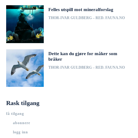
Felles utspill mot mineralforslag
THOR-IVAR GULDBERG – RED. FAUNA.NO
Dette kan du gjøre for måker som
bråker
THOR-IVAR GULDBERG – RED. FAUNA.NO
Rask tilgang
få tilgang
abonnere
logg inn