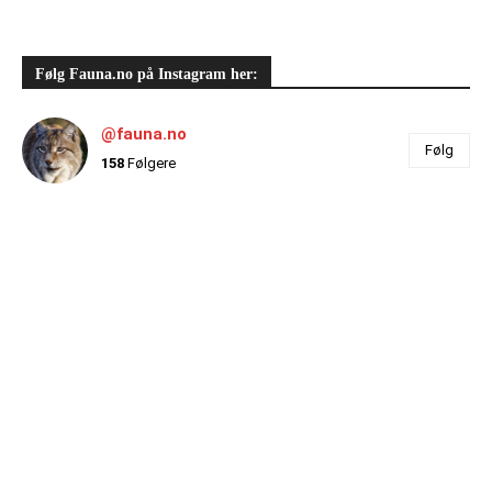
Følg Fauna.no på Instagram her:
@fauna.no
Følg
158
Følgere