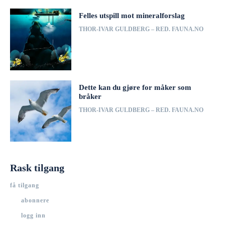
Felles utspill mot mineralforslag
THOR-IVAR GULDBERG – RED. FAUNA.NO
Dette kan du gjøre for måker som
bråker
THOR-IVAR GULDBERG – RED. FAUNA.NO
Rask tilgang
få tilgang
abonnere
logg inn