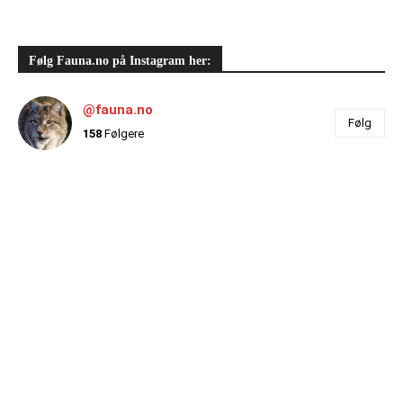
Følg Fauna.no på Instagram her:
@fauna.no
Følg
158
Følgere