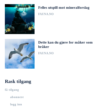
Felles utspill mot mineralforslag
FAUNA.NO
Dette kan du gjøre for måker som
bråker
FAUNA.NO
Rask tilgang
få tilgang
abonnere
logg inn