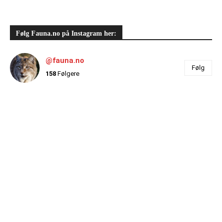
Følg Fauna.no på Instagram her:
@fauna.no
Følg
158
Følgere