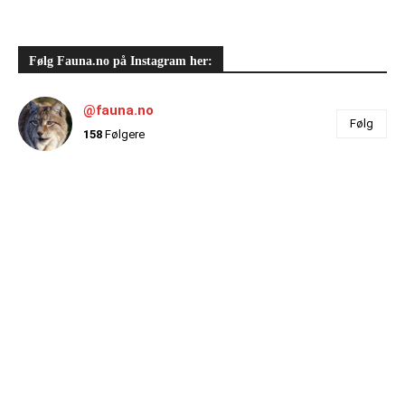
Følg Fauna.no på Instagram her:
@fauna.no
Følg
158
Følgere