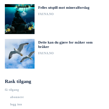
Felles utspill mot mineralforslag
FAUNA.NO
Dette kan du gjøre for måker som
bråker
FAUNA.NO
Rask tilgang
få tilgang
abonnere
logg inn