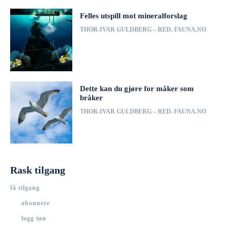
Felles utspill mot mineralforslag
THOR-IVAR GULDBERG – RED. FAUNA.NO
Dette kan du gjøre for måker som
bråker
THOR-IVAR GULDBERG – RED. FAUNA.NO
Rask tilgang
få tilgang
abonnere
logg inn