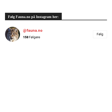
Følg Fauna.no på Instagram her:
@fauna.no
Følg
158
Følgere