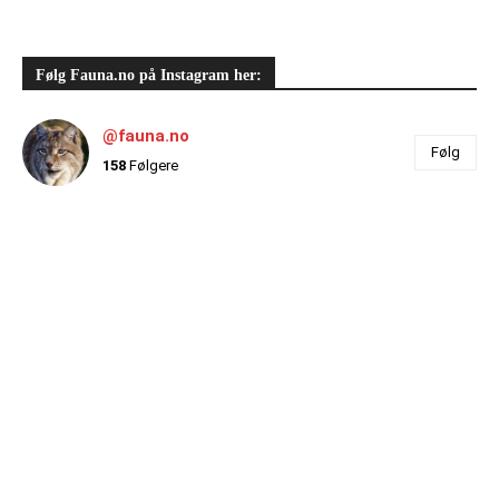
Følg Fauna.no på Instagram her:
@fauna.no
Følg
158
Følgere