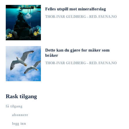
Felles utspill mot mineralforslag
THOR-IVAR GULDBERG – RED. FAUNA.NO
Dette kan du gjøre for måker som
bråker
THOR-IVAR GULDBERG – RED. FAUNA.NO
Rask tilgang
få tilgang
abonnere
logg inn