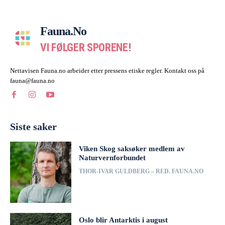
Fauna.no
VI FØLGER SPORENE!
Nettavisen Fauna.no arbeider etter pressens etiske regler. Kontakt oss på
fauna@fauna.no
Siste saker
Viken Skog saksøker medlem av
Naturvernforbundet
THOR-IVAR GULDBERG – RED. FAUNA.NO
Oslo blir Antarktis i august