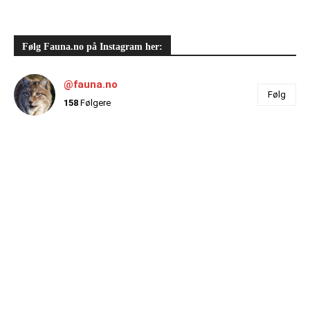
Følg Fauna.no på Instagram her:
@fauna.no
Følg
158
Følgere