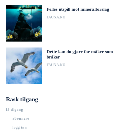
Felles utspill mot mineralforslag
FAUNA.NO
Dette kan du gjøre for måker som
bråker
FAUNA.NO
Rask tilgang
få tilgang
abonnere
logg inn