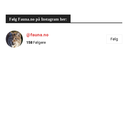
Følg Fauna.no på Instagram her:
@fauna.no
Følg
158
Følgere