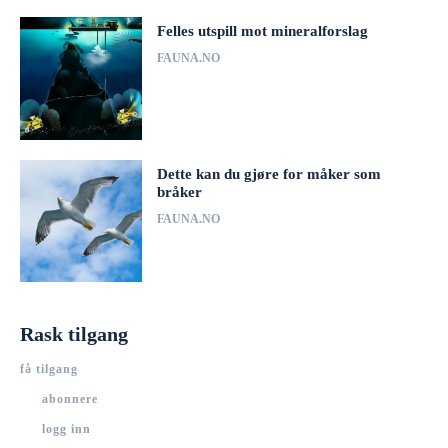
Felles utspill mot mineralforslag
FAUNA.NO
Dette kan du gjøre for måker som
bråker
FAUNA.NO
Rask tilgang
få tilgang
abonnere
logg inn