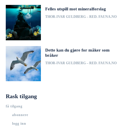
Felles utspill mot mineralforslag
THOR-IVAR GULDBERG – RED. FAUNA.NO
Dette kan du gjøre for måker som
bråker
THOR-IVAR GULDBERG – RED. FAUNA.NO
Rask tilgang
få tilgang
abonnere
logg inn