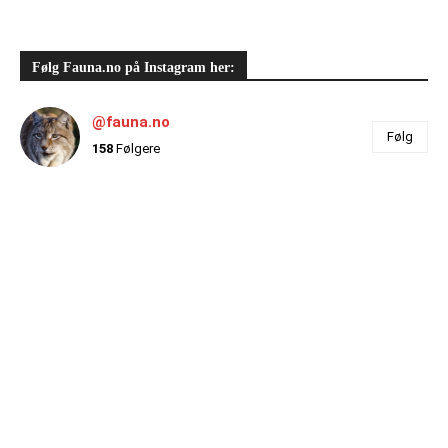
Følg Fauna.no på Instagram her:
@fauna.no
Følg
158
Følgere