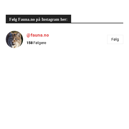
Følg Fauna.no på Instagram her:
@fauna.no
Følg
158
Følgere