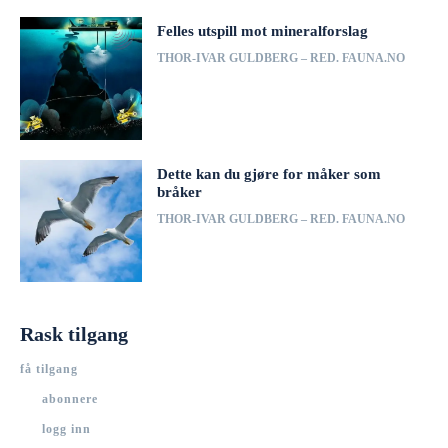
Felles utspill mot mineralforslag
THOR-IVAR GULDBERG – RED. FAUNA.NO
Dette kan du gjøre for måker som
bråker
THOR-IVAR GULDBERG – RED. FAUNA.NO
Rask tilgang
få tilgang
abonnere
logg inn