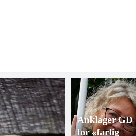
Anklager GD
for «farlig