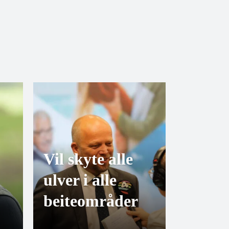
Vil skyte alle
ulver i alle
beiteområder