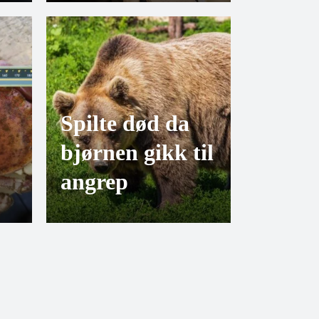
Spilte død da
bjørnen gikk til
angrep