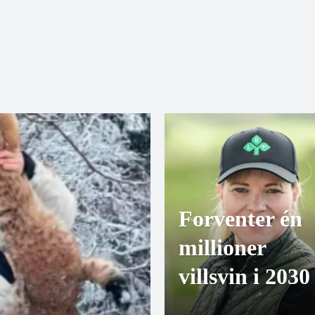
Forventer én
millioner
villsvin i 2030