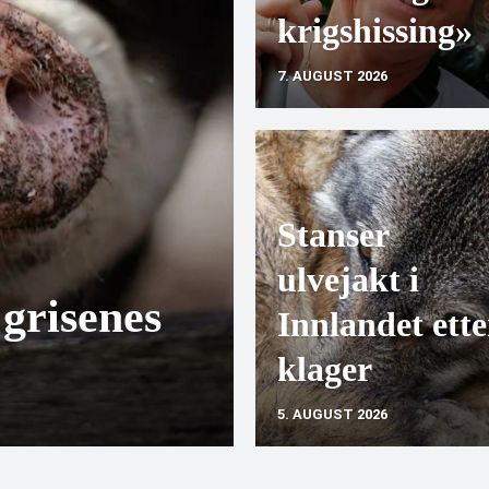
krigshissing»
7. AUGUST 2026
Stanser
ulvejakt i
 grisenes
Innlandet ette
klager
5. AUGUST 2026