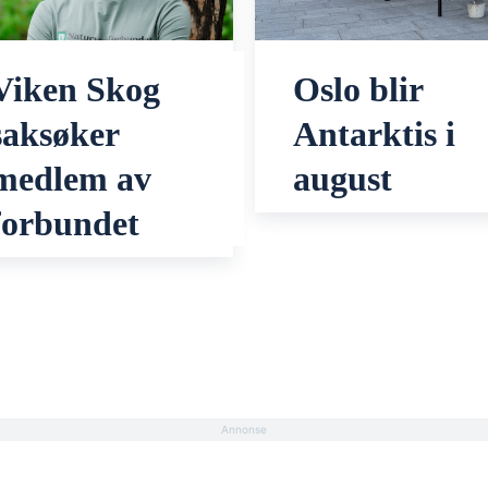
Viken Skog
Oslo blir
saksøker
Antarktis i
medlem av
august
forbundet
Annonse