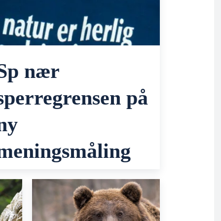
Sp nær
sperregrensen på
ny
meningsmåling