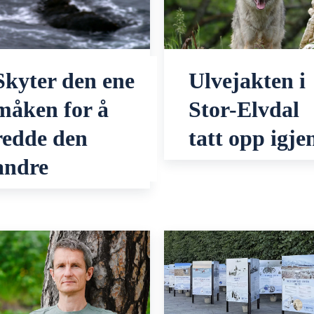
Skyter den ene
Ulvejakten i
måken for å
Stor-Elvdal
redde den
tatt opp igje
andre