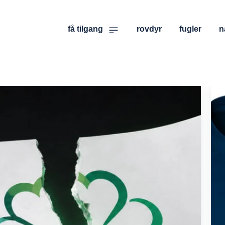
få tilgang
rovdyr
fugler
n