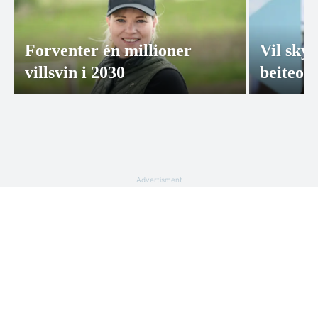
Forventer én millioner
Vil skyt
villsvin i 2030
beiteo
Advertisment