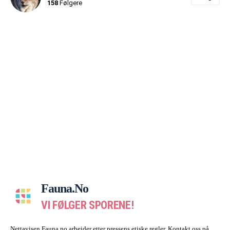
158
Følgere
Fauna.no
VI FØLGER SPORENE!
Nettavisen Fauna.no arbeider etter pressens etiske regler. Kontakt oss på