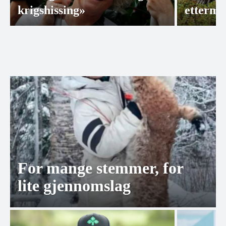
krigshissing»
ettermi
For mange stemmer, for
lite gjennomslag